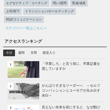
エグゼクティブ・コーチング
問い/質問
育成/成長
上司/部下
トランジション/ロールマッチング
対話/コミュニケーション
カテゴリー一覧はこちら >
アクセスランキング
今日
週間
月間
殿堂入り
「卒業しろ」と言う前に、卒業証書を
1
渡していますか
がんばりすぎるリーダーへ ～セルフ
2
コンパッションとユーモアが生み出す
余白～
見えない未来を前にすると、なぜ動け
3