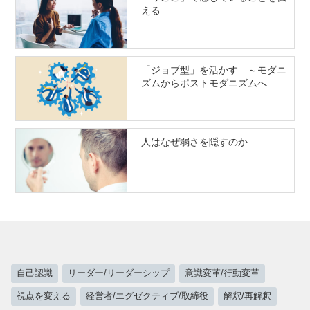
える
「ジョブ型」を活かす ～モダニ
ズムからポストモダニズムへ
人はなぜ弱さを隠すのか
自己認識
リーダー/リーダーシップ
意識変革/行動変革
視点を変える
経営者/エグゼクティブ/取締役
解釈/再解釈