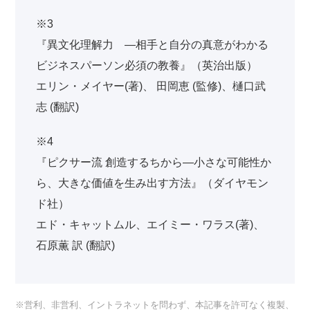
※3
『異文化理解力 ―相手と自分の真意がわかる
ビジネスパーソン必須の教養』（英治出版）
エリン・メイヤー(著)、 田岡恵 (監修)、樋口武
志 (翻訳)
※4
『ピクサー流 創造するちから―小さな可能性か
ら、大きな価値を生み出す方法』（ダイヤモン
ド社）
エド・キャットムル、エイミー・ワラス(著)、
石原薫 訳 (翻訳)
※営利、非営利、イントラネットを問わず、本記事を許可なく複製、