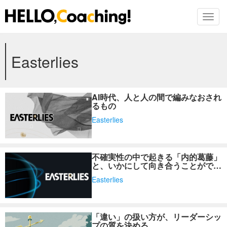
Toggl
Skip
Easterlies
to
the
content
AI時代、人と人の間で編みなおされ
るもの
Easterlies
不確実性の中で起きる「内的葛藤」
と、いかにして向き合うことができ
るか？
Easterlies
「違い」の扱い方が、リーダーシッ
プの質を決める