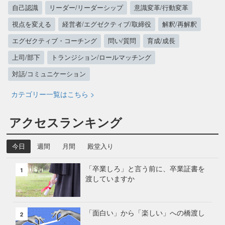
自己認識
リーダー/リーダーシップ
意識変革/行動変革
視点を変える
経営者/エグゼクティブ/取締役
解釈/再解釈
エグゼクティブ・コーチング
問い/質問
育成/成長
上司/部下
トランジション/ロールマッチング
対話/コミュニケーション
カテゴリー一覧はこちら >
アクセスランキング
今日
週間
月間
殿堂入り
「卒業しろ」と言う前に、卒業証書を
1
渡していますか
「面白い」から「楽しい」への橋渡し
2