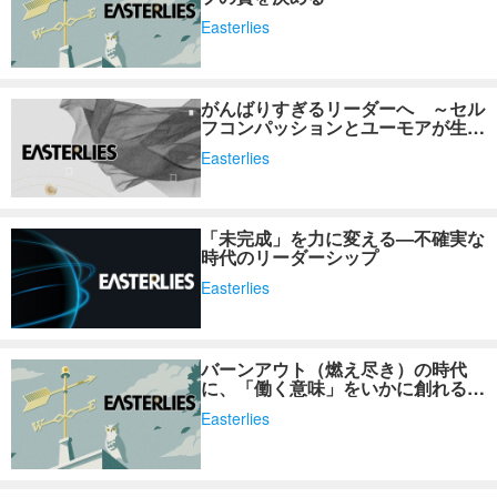
Easterlies
がんばりすぎるリーダーへ ～セル
フコンパッションとユーモアが生み
出す余白～
Easterlies
「未完成」を力に変える—不確実な
時代のリーダーシップ
Easterlies
バーンアウト（燃え尽き）の時代
に、「働く意味」をいかに創れるか
～「フィードバック」の持つ力を再
Easterlies
考する～