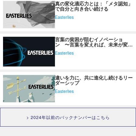
真の変化適応力とは：「メタ認知」
で自分と向き合い続ける
Easterlies
言葉の貧困が阻むイノベーショ
ン 〜言葉を変えれば、未来が変わ
る～
Easterlies
違いを力に、共に進化し続けるリー
ダーシップ
Easterlies
> 2024年以前のバックナンバーはこちら