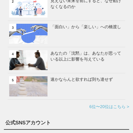
見えない未来を前にすると、なぜ動け
2
なくなるのか
「面白い」から「楽しい」への橋渡し
3
あなたの「沈黙」は、あなたが思って
4
いる以上に影響を与えている
速かならんと欲すれば則ち達せず
5
6位〜20位はこちら >
公式SNSアカウント