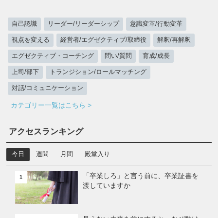
自己認識
リーダー/リーダーシップ
意識変革/行動変革
視点を変える
経営者/エグゼクティブ/取締役
解釈/再解釈
エグゼクティブ・コーチング
問い/質問
育成/成長
上司/部下
トランジション/ロールマッチング
対話/コミュニケーション
カテゴリー一覧はこちら >
アクセスランキング
今日
週間
月間
殿堂入り
「卒業しろ」と言う前に、卒業証書を
1
渡していますか