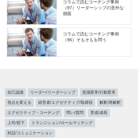
コラムで読むコーチング事例
（97）リーダーシップの意外な
側面
コラムで読むコーチング事例
（96）そもそもを問う
自己認識
リーダー/リーダーシップ
意識変革/行動変革
視点を変える
経営者/エグゼクティブ/取締役
解釈/再解釈
エグゼクティブ・コーチング
問い/質問
育成/成長
上司/部下
トランジション/ロールマッチング
対話/コミュニケーション