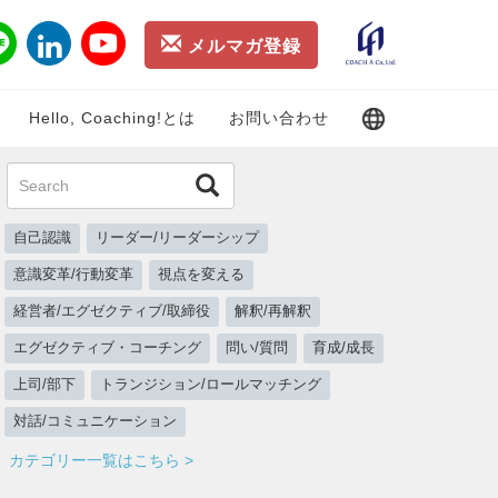
メルマガ登録
Hello, Coaching!とは
お問い合わせ
自己認識
リーダー/リーダーシップ
意識変革/行動変革
視点を変える
経営者/エグゼクティブ/取締役
解釈/再解釈
エグゼクティブ・コーチング
問い/質問
育成/成長
上司/部下
トランジション/ロールマッチング
対話/コミュニケーション
カテゴリー一覧はこちら >