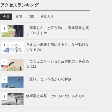
アクセスランキング
今日
週間
月間
殿堂入り
「卒業しろ」と言う前に、卒業証書を渡
1
していますか
見えない未来を前にすると、なぜ動けな
2
くなるのか
「コミュニケーション反射能力」を高め
3
るには
「意味」という檻からの解放
4
修羅場と成長、そのあいだにあるもの
5