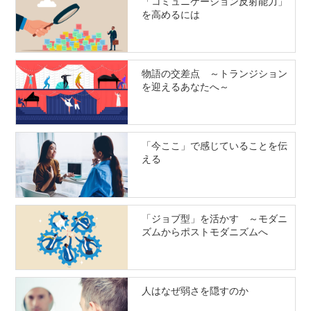
「コミュニケーション反射能力」
を高めるには
物語の交差点 ～トランジション
を迎えるあなたへ～
「今ここ」で感じていることを伝
える
「ジョブ型」を活かす ～モダニ
ズムからポストモダニズムへ
人はなぜ弱さを隠すのか