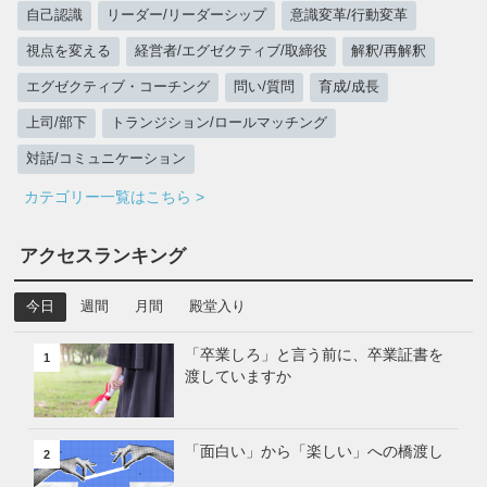
自己認識
リーダー/リーダーシップ
意識変革/行動変革
視点を変える
経営者/エグゼクティブ/取締役
解釈/再解釈
エグゼクティブ・コーチング
問い/質問
育成/成長
上司/部下
トランジション/ロールマッチング
対話/コミュニケーション
カテゴリー一覧はこちら >
アクセスランキング
今日
週間
月間
殿堂入り
「卒業しろ」と言う前に、卒業証書を
1
渡していますか
「面白い」から「楽しい」への橋渡し
2