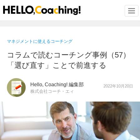
Togg
マネジメントに使えるコーチング
コラムで読むコーチング事例（57）
「選び直す」ことで前進する
Hello, Coaching! 編集部
2022年10月20日
株式会社コーチ・エィ