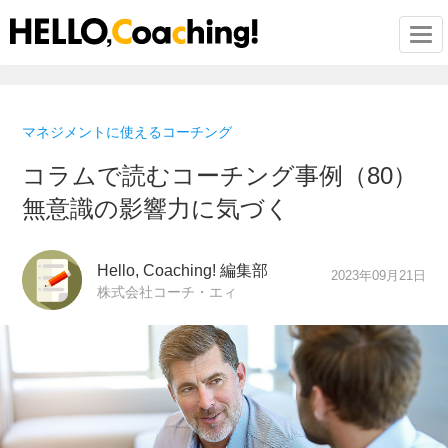
Togg
マネジメントに使えるコーチング
コラムで読むコーチング事例（80）
無意識の影響力に気づく
Hello, Coaching! 編集部
2023年09月21日
株式会社コーチ・エィ