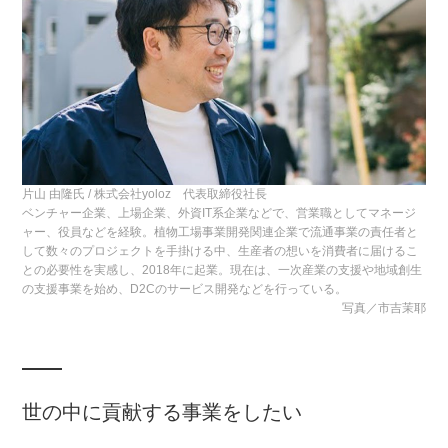
片山 由隆氏 / 株式会社yoloz 代表取締役社長
ベンチャー企業、上場企業、外資IT系企業などで、営業職としてマネージ
ャー、役員などを経験。植物工場事業開発関連企業で流通事業の責任者と
して数々のプロジェクトを手掛ける中、生産者の想いを消費者に届けるこ
との必要性を実感し、2018年に起業。‍現在は、一次産業の支援や地域創生
の支援事業を始め、D2Cのサービス開発などを行っている。
写真／市吉茉耶
世の中に貢献する事業をしたい