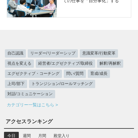
ての仕事を「自分事化」する
自己認識
リーダー/リーダーシップ
意識変革/行動変革
視点を変える
経営者/エグゼクティブ/取締役
解釈/再解釈
エグゼクティブ・コーチング
問い/質問
育成/成長
上司/部下
トランジション/ロールマッチング
対話/コミュニケーション
カテゴリー一覧はこちら >
アクセスランキング
今日
週間
月間
殿堂入り