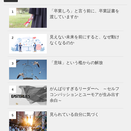
「卒業しろ」と言う前に、卒業証書を
1
渡していますか
見えない未来を前にすると、なぜ動け
2
なくなるのか
「意味」という檻からの解放
3
がんばりすぎるリーダーへ ～セルフ
4
コンパッションとユーモアが生み出す
余白～
見られている自分に気づく
5