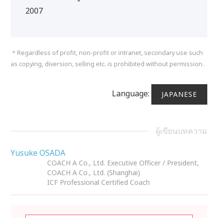
2007
＊Regardless of profit, non-profit or intranet, secondary use such
as copying, diversion, selling etc. is prohibited without permission.
Language:
JAPANESE
ผู้เขียนบทความ
Yusuke OSADA
COACH A Co., Ltd. Executive Officer / President,
COACH A Co., Ltd. (Shanghai)
ICF Professional Certified Coach