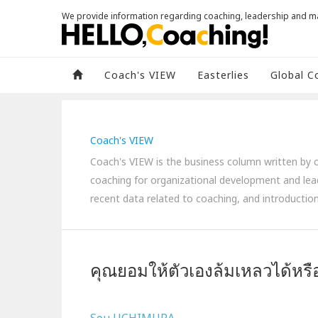
We provide information regarding coaching, leadership and 
Coach's VIEW
Easterlies
Global C
Coach's VIEW
Coach's VIEW is the business column written by co
coaching for organizational development and lea
recent data related to coaching, and introduction
คุณยอมให้ตัวเองล้มเหลวได้หรื