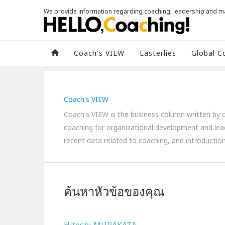
We provide information regarding coaching, leadership and 
Coach's VIEW
Easterlies
Global C
Coach's VIEW
Coach's VIEW is the business column written by co
coaching for organizational development and lea
recent data related to coaching, and introduction
ค้นหาหัวข้อของคุณ