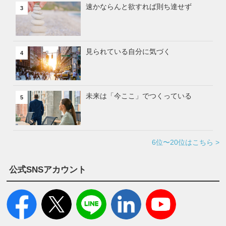
速かならんと欲すれば則ち達せず
3
見られている自分に気づく
4
未来は「今ここ」でつくっている
5
6位〜20位はこちら >
公式SNSアカウント