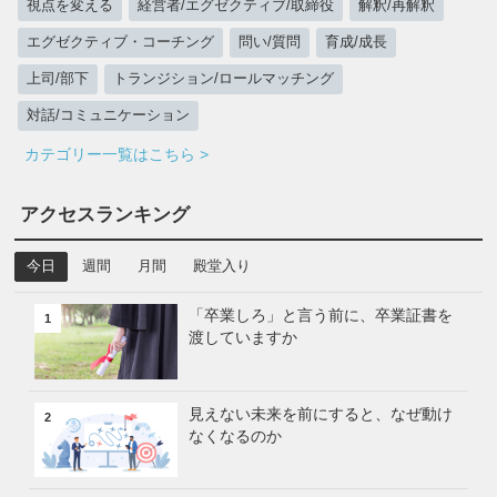
視点を変える
経営者/エグゼクティブ/取締役
解釈/再解釈
エグゼクティブ・コーチング
問い/質問
育成/成長
上司/部下
トランジション/ロールマッチング
対話/コミュニケーション
カテゴリー一覧はこちら >
アクセスランキング
今日
週間
月間
殿堂入り
「卒業しろ」と言う前に、卒業証書を
1
渡していますか
見えない未来を前にすると、なぜ動け
2
なくなるのか