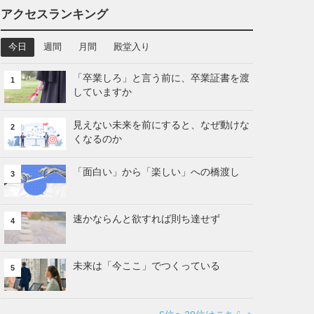
アクセスランキング
今日
週間
月間
殿堂入り
「卒業しろ」と言う前に、卒業証書を渡
1
していますか
見えない未来を前にすると、なぜ動けな
2
くなるのか
「面白い」から「楽しい」への橋渡し
3
速かならんと欲すれば則ち達せず
4
未来は「今ここ」でつくっている
5