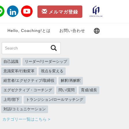
メルマガ登録
Hello, Coaching!とは
お問い合わせ
自己認識
リーダー/リーダーシップ
意識変革/行動変革
視点を変える
経営者/エグゼクティブ/取締役
解釈/再解釈
エグゼクティブ・コーチング
問い/質問
育成/成長
上司/部下
トランジション/ロールマッチング
対話/コミュニケーション
カテゴリー一覧はこちら >