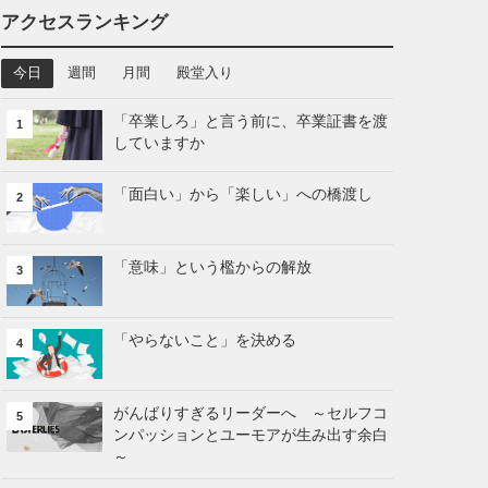
アクセスランキング
今日
週間
月間
殿堂入り
「卒業しろ」と言う前に、卒業証書を渡
1
していますか
「面白い」から「楽しい」への橋渡し
2
「意味」という檻からの解放
3
「やらないこと」を決める
4
がんばりすぎるリーダーへ ～セルフコ
5
ンパッションとユーモアが生み出す余白
～