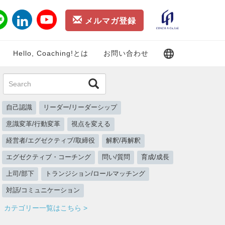
メルマガ登録
Hello, Coaching!とは
お問い合わせ
自己認識
リーダー/リーダーシップ
意識変革/行動変革
視点を変える
経営者/エグゼクティブ/取締役
解釈/再解釈
エグゼクティブ・コーチング
問い/質問
育成/成長
上司/部下
トランジション/ロールマッチング
対話/コミュニケーション
カテゴリー一覧はこちら >