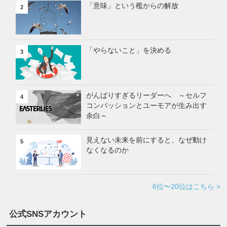
「意味」という檻からの解放
2
「やらないこと」を決める
3
がんばりすぎるリーダーへ ～セルフ
4
コンパッションとユーモアが生み出す
余白～
見えない未来を前にすると、なぜ動け
5
なくなるのか
6位〜20位はこちら >
公式SNSアカウント