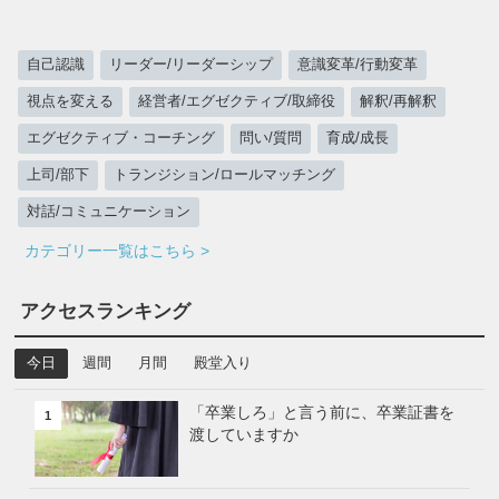
自己認識
リーダー/リーダーシップ
意識変革/行動変革
視点を変える
経営者/エグゼクティブ/取締役
解釈/再解釈
エグゼクティブ・コーチング
問い/質問
育成/成長
上司/部下
トランジション/ロールマッチング
対話/コミュニケーション
カテゴリー一覧はこちら >
アクセスランキング
今日
週間
月間
殿堂入り
「卒業しろ」と言う前に、卒業証書を
1
渡していますか