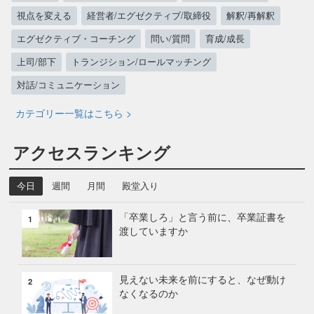
視点を変える
経営者/エグゼクティブ/取締役
解釈/再解釈
エグゼクティブ・コーチング
問い/質問
育成/成長
上司/部下
トランジション/ロールマッチング
対話/コミュニケーション
カテゴリー一覧はこちら >
アクセスランキング
今日
週間
月間
殿堂入り
「卒業しろ」と言う前に、卒業証書を
1
渡していますか
見えない未来を前にすると、なぜ動け
2
なくなるのか