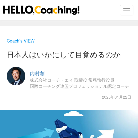
Toggl
Skip
to
Coach's VIEW
the
content
日本人はいかにして目覚めるのか
内村創
株式会社コーチ・エィ 取締役 常務執行役員
国際コーチング連盟プロフェッショナル認定コーチ
2025年01月22日