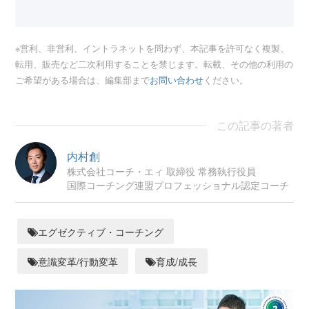
※営利、非営利、イントラネットを問わず、本記事を許可なく複製、
転用、販売など二次利用することを禁じます。転載、その他の利用の
ご希望がある場合は、編集部まで
お問い合わせ
ください。
この記事の著者
内村創
株式会社コーチ・エィ 取締役 常務執行役員
国際コーチング連盟プロフェッショナル認定コーチ
エグゼクティブ・コーチング
意識変革/行動変革
育成/成長