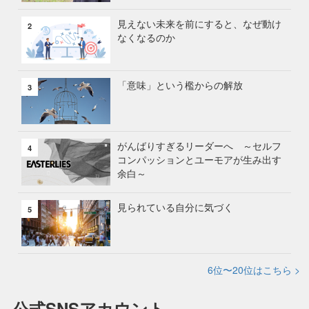
見えない未来を前にすると、なぜ動け
2
なくなるのか
「意味」という檻からの解放
3
がんばりすぎるリーダーへ ～セルフ
4
コンパッションとユーモアが生み出す
余白～
見られている自分に気づく
5
6位〜20位はこちら >
公式SNSアカウント