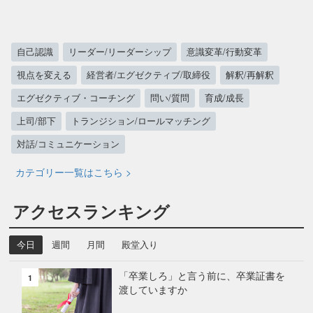
自己認識
リーダー/リーダーシップ
意識変革/行動変革
視点を変える
経営者/エグゼクティブ/取締役
解釈/再解釈
エグゼクティブ・コーチング
問い/質問
育成/成長
上司/部下
トランジション/ロールマッチング
対話/コミュニケーション
カテゴリー一覧はこちら >
アクセスランキング
今日
週間
月間
殿堂入り
「卒業しろ」と言う前に、卒業証書を
1
渡していますか