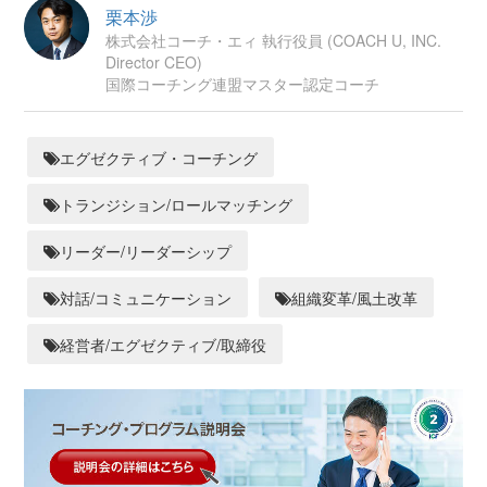
栗本渉
株式会社コーチ・エィ 執行役員 (COACH U, INC.
Director CEO)
国際コーチング連盟マスター認定コーチ
エグゼクティブ・コーチング
トランジション/ロールマッチング
リーダー/リーダーシップ
対話/コミュニケーション
組織変革/風土改革
経営者/エグゼクティブ/取締役