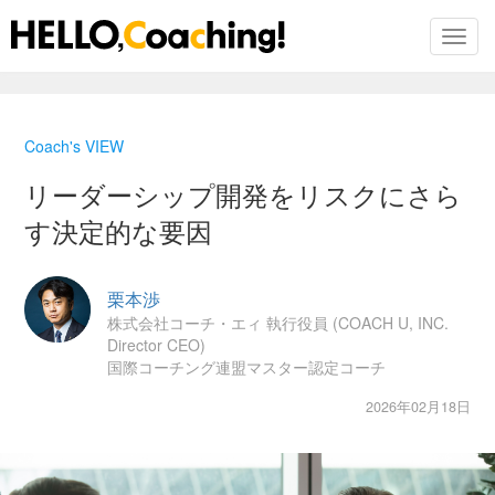
Toggl
Skip
to
Coach's VIEW
the
content
リーダーシップ開発をリスクにさら
す決定的な要因
栗本渉
株式会社コーチ・エィ 執行役員 (COACH U, INC.
Director CEO)
国際コーチング連盟マスター認定コーチ
2026年02月18日