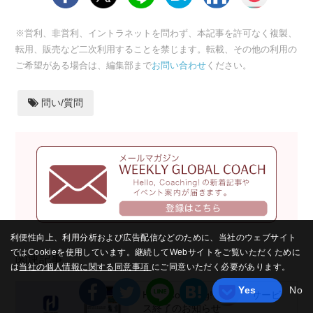
※営利、非営利、イントラネットを問わず、本記事を許可なく複製、
転用、販売など二次利用することを禁じます。転載、その他の利用の
ご希望がある場合は、編集部まで
お問い合わせ
ください。
問い/質問
利便性向上、利用分析および広告配信などのために、当社のウェブサイト
ではCookieを使用しています。継続してWebサイトをご覧いただくために
関連記事
は
当社の個人情報に関する同意事項
にご同意いただく必要があります。
Yes
No
Hello,Coaching!アプリ サービ
ス終了のお知らせ