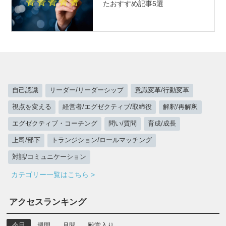
たおすすめ記事5選
自己認識
リーダー/リーダーシップ
意識変革/行動変革
視点を変える
経営者/エグゼクティブ/取締役
解釈/再解釈
エグゼクティブ・コーチング
問い/質問
育成/成長
上司/部下
トランジション/ロールマッチング
対話/コミュニケーション
カテゴリー一覧はこちら >
アクセスランキング
今日
週間
月間
殿堂入り