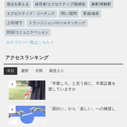
視点を変える
経営者/エグゼクティブ/取締役
解釈/再解釈
エグゼクティブ・コーチング
問い/質問
育成/成長
上司/部下
トランジション/ロールマッチング
対話/コミュニケーション
カテゴリー一覧はこちら >
アクセスランキング
今日
週間
月間
殿堂入り
「卒業しろ」と言う前に、卒業証書を
1
渡していますか
「面白い」から「楽しい」への橋渡し
2