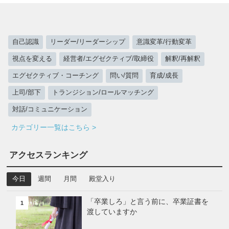
自己認識
リーダー/リーダーシップ
意識変革/行動変革
視点を変える
経営者/エグゼクティブ/取締役
解釈/再解釈
エグゼクティブ・コーチング
問い/質問
育成/成長
上司/部下
トランジション/ロールマッチング
対話/コミュニケーション
カテゴリー一覧はこちら >
アクセスランキング
今日
週間
月間
殿堂入り
「卒業しろ」と言う前に、卒業証書を
1
渡していますか