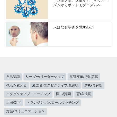
ズムからポストモダニズムへ
人はなぜ弱さを隠すのか
自己認識
リーダー/リーダーシップ
意識変革/行動変革
視点を変える
経営者/エグゼクティブ/取締役
解釈/再解釈
エグゼクティブ・コーチング
問い/質問
育成/成長
上司/部下
トランジション/ロールマッチング
対話/コミュニケーション