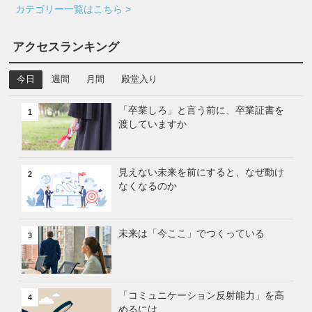
カテゴリー一覧はこちら >
アクセスランキング
今日
週間
月間
殿堂入り
「卒業しろ」と言う前に、卒業証書を
1
渡していますか
見えない未来を前にすると、なぜ動け
2
なくなるのか
未来は「今ここ」でつくっている
3
「コミュニケーション反射能力」を高
4
めるには