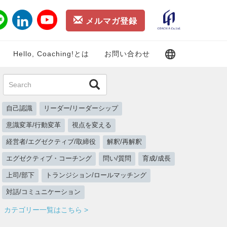
メルマガ登録
Hello, Coaching!とは
お問い合わせ
自己認識
リーダー/リーダーシップ
意識変革/行動変革
視点を変える
経営者/エグゼクティブ/取締役
解釈/再解釈
エグゼクティブ・コーチング
問い/質問
育成/成長
上司/部下
トランジション/ロールマッチング
対話/コミュニケーション
カテゴリー一覧はこちら >