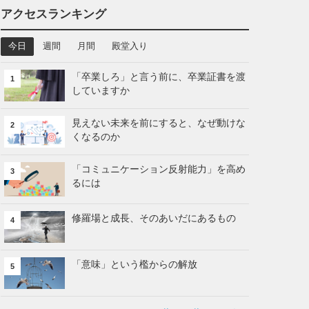
アクセスランキング
今日
週間
月間
殿堂入り
「卒業しろ」と言う前に、卒業証書を渡
1
していますか
見えない未来を前にすると、なぜ動けな
2
くなるのか
「コミュニケーション反射能力」を高め
3
るには
修羅場と成長、そのあいだにあるもの
4
「意味」という檻からの解放
5