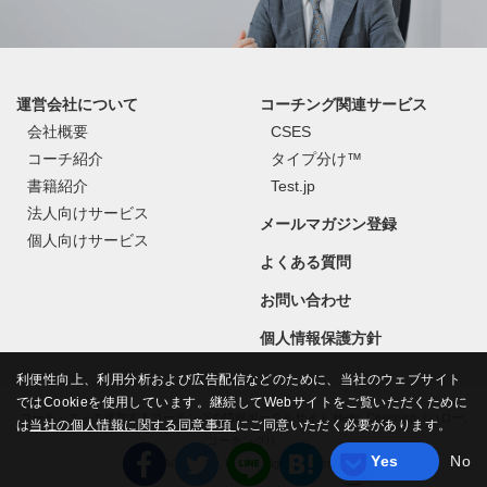
運営会社について
コーチング関連サービス
会社概要
CSES
コーチ紹介
タイプ分け™
書籍紹介
Test.jp
法人向けサービス
メールマガジン登録
個人向けサービス
よくある質問
お問い合わせ
個人情報保護方針
利便性向上、利用分析および広告配信などのために、当社のウェブサイト
ではCookieを使用しています。継続してWebサイトをご覧いただくために
コーチ・エィの運営するコーチングの情報ポータルサイト Hello, Coaching（ハロー,
は
当社の個人情報に関する同意事項
にご同意いただく必要があります。
コーチング!）
Yes
No
©
COACH A Co., Ltd.
All Rights Reserved.