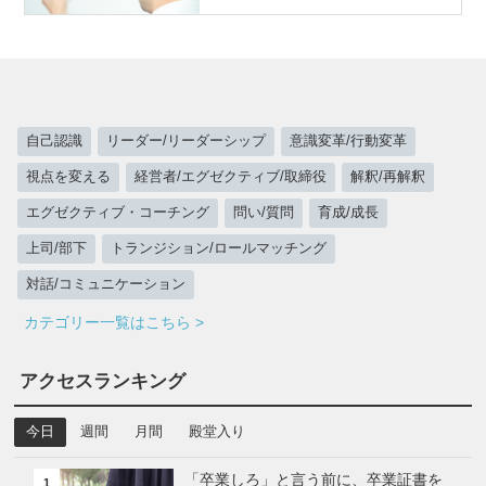
自己認識
リーダー/リーダーシップ
意識変革/行動変革
視点を変える
経営者/エグゼクティブ/取締役
解釈/再解釈
エグゼクティブ・コーチング
問い/質問
育成/成長
上司/部下
トランジション/ロールマッチング
対話/コミュニケーション
カテゴリー一覧はこちら >
アクセスランキング
今日
週間
月間
殿堂入り
「卒業しろ」と言う前に、卒業証書を
1