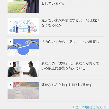
渡していますか
見えない未来を前にすると、なぜ動け
2
なくなるのか
「面白い」から「楽しい」への橋渡し
3
あなたの「沈黙」は、あなたが思って
4
いる以上に影響を与えている
速かならんと欲すれば則ち達せず
5
6位〜20位はこちら >