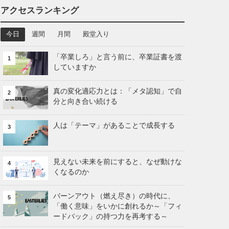
アクセスランキング
今日
週間
月間
殿堂入り
「卒業しろ」と言う前に、卒業証書を渡
1
していますか
真の変化適応力とは：「メタ認知」で自
2
分と向き合い続ける
人は「テーマ」があることで成長する
3
見えない未来を前にすると、なぜ動けな
4
くなるのか
バーンアウト（燃え尽き）の時代に、
5
「働く意味」をいかに創れるか～「フィ
ードバック」の持つ力を再考する～