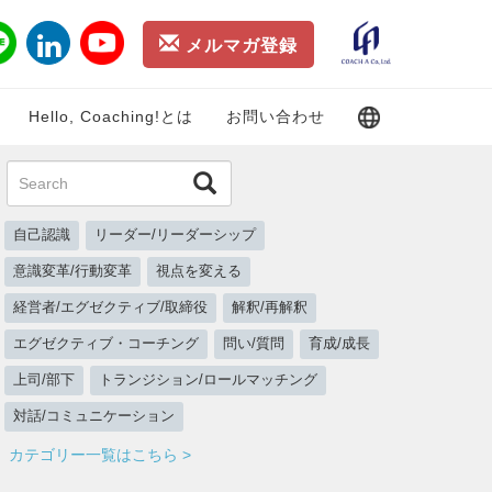
メルマガ登録
Hello, Coaching!とは
お問い合わせ
自己認識
リーダー/リーダーシップ
意識変革/行動変革
視点を変える
経営者/エグゼクティブ/取締役
解釈/再解釈
エグゼクティブ・コーチング
問い/質問
育成/成長
上司/部下
トランジション/ロールマッチング
対話/コミュニケーション
カテゴリー一覧はこちら >