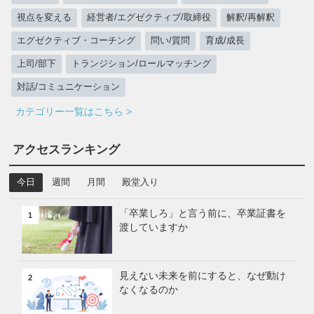
視点を変える
経営者/エグゼクティブ/取締役
解釈/再解釈
エグゼクティブ・コーチング
問い/質問
育成/成長
上司/部下
トランジション/ロールマッチング
対話/コミュニケーション
カテゴリー一覧はこちら >
アクセスランキング
今日
週間
月間
殿堂入り
「卒業しろ」と言う前に、卒業証書を
1
渡していますか
見えない未来を前にすると、なぜ動け
2
なくなるのか