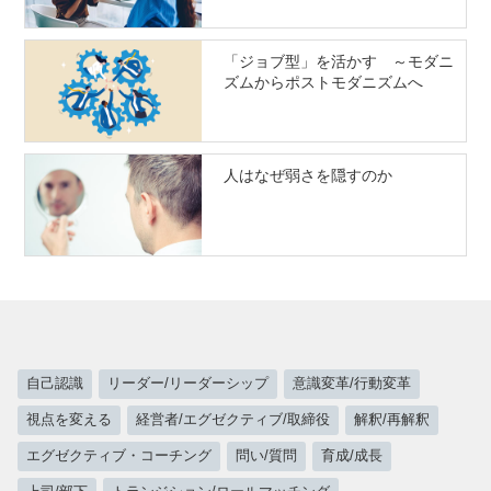
「ジョブ型」を活かす ～モダニ
ズムからポストモダニズムへ
人はなぜ弱さを隠すのか
自己認識
リーダー/リーダーシップ
意識変革/行動変革
視点を変える
経営者/エグゼクティブ/取締役
解釈/再解釈
エグゼクティブ・コーチング
問い/質問
育成/成長