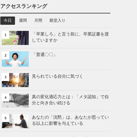
アクセスランキング
今日
週間
月間
殿堂入り
「卒業しろ」と言う前に、卒業証書を渡
1
していますか
「普通〇〇」
2
見られている自分に気づく
3
真の変化適応力とは：「メタ認知」で自
4
分と向き合い続ける
あなたの「沈黙」は、あなたが思ってい
5
る以上に影響を与えている