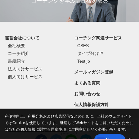
コーチングを学ぶ / 資格を取る
運営会社について
コーチング関連サービス
会社概要
CSES
コーチ紹介
タイプ分け™
書籍紹介
Test.jp
法人向けサービス
メールマガジン登録
個人向けサービス
よくある質問
お問い合わせ
個人情報保護方針
利便性向上、利用分析および広告配信などのために、当社のウェブサイト
ではCookieを使用しています。継続してWebサイトをご覧いただくために
コーチ・エィの運営するコーチングの情報ポータルサイト Hello, Coaching（ハロー,
は
当社の個人情報に関する同意事項
にご同意いただく必要があります。
コーチング!）