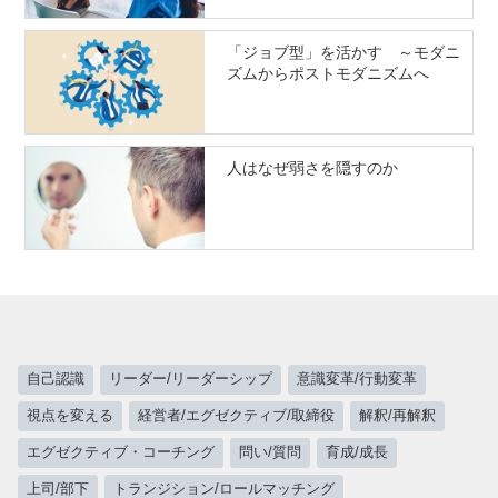
「ジョブ型」を活かす ～モダニ
ズムからポストモダニズムへ
人はなぜ弱さを隠すのか
自己認識
リーダー/リーダーシップ
意識変革/行動変革
視点を変える
経営者/エグゼクティブ/取締役
解釈/再解釈
エグゼクティブ・コーチング
問い/質問
育成/成長
上司/部下
トランジション/ロールマッチング