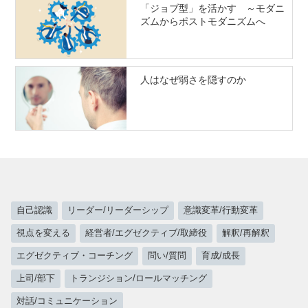
「ジョブ型」を活かす ～モダニ
ズムからポストモダニズムへ
人はなぜ弱さを隠すのか
自己認識
リーダー/リーダーシップ
意識変革/行動変革
視点を変える
経営者/エグゼクティブ/取締役
解釈/再解釈
エグゼクティブ・コーチング
問い/質問
育成/成長
上司/部下
トランジション/ロールマッチング
対話/コミュニケーション