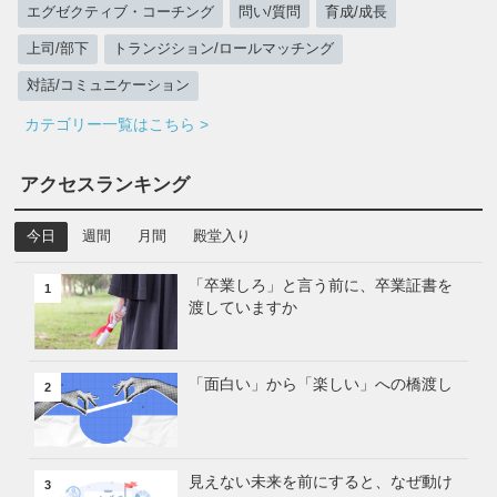
エグゼクティブ・コーチング
問い/質問
育成/成長
上司/部下
トランジション/ロールマッチング
対話/コミュニケーション
カテゴリー一覧はこちら >
アクセスランキング
今日
週間
月間
殿堂入り
「卒業しろ」と言う前に、卒業証書を
1
渡していますか
「面白い」から「楽しい」への橋渡し
2
見えない未来を前にすると、なぜ動け
3