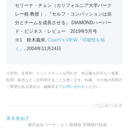
セリーナ・チェン（カリフォルニア大学バーク
レー校 教授 ）, 『セルフ・コンパッションは自
分とチームを成長させる』 DIAMONDハーバー
ド・ビジネス・レビュー 2019年5月号
※1 鈴木義幸,
Coach’s VIEW『可能性を拓
く』
, 2004年11月24日
※営利、非営利、イントラネットを問わず、本記事を許可なく複製、
転用、販売など二次利用することを禁じます。転載、その他の利用の
ご希望がある場合は、編集部まで
お問い合わせ
ください。
この記事の著者
青木美知子
株式会社コーチ・エィ 取締役 常務執行役員