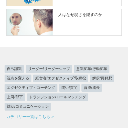
人はなぜ弱さを隠すのか
自己認識
リーダー/リーダーシップ
意識変革/行動変革
視点を変える
経営者/エグゼクティブ/取締役
解釈/再解釈
エグゼクティブ・コーチング
問い/質問
育成/成長
上司/部下
トランジション/ロールマッチング
対話/コミュニケーション
カテゴリー一覧はこちら >