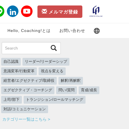
メルマガ登録
Hello, Coaching!とは
お問い合わせ
自己認識
リーダー/リーダーシップ
意識変革/行動変革
視点を変える
経営者/エグゼクティブ/取締役
解釈/再解釈
エグゼクティブ・コーチング
問い/質問
育成/成長
上司/部下
トランジション/ロールマッチング
対話/コミュニケーション
カテゴリー一覧はこちら >