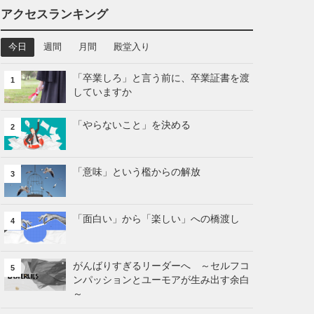
アクセスランキング
今日
週間
月間
殿堂入り
「卒業しろ」と言う前に、卒業証書を渡
1
していますか
「やらないこと」を決める
2
「意味」という檻からの解放
3
「面白い」から「楽しい」への橋渡し
4
がんばりすぎるリーダーへ ～セルフコ
5
ンパッションとユーモアが生み出す余白
～