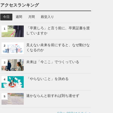
アクセスランキング
今日
週間
月間
殿堂入り
「卒業しろ」と言う前に、卒業証書を渡
1
していますか
見えない未来を前にすると、なぜ動けな
2
くなるのか
未来は「今ここ」でつくっている
3
「やらないこと」を決める
4
速かならんと欲すれば則ち達せず
5