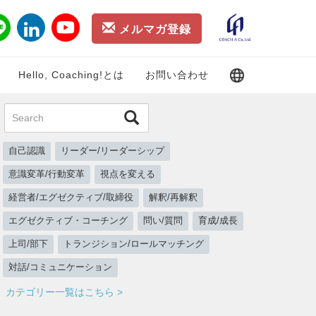
メルマガ登録
Hello, Coaching!とは
お問い合わせ
自己認識
リーダー/リーダーシップ
意識変革/行動変革
視点を変える
経営者/エグゼクティブ/取締役
解釈/再解釈
エグゼクティブ・コーチング
問い/質問
育成/成長
上司/部下
トランジション/ロールマッチング
対話/コミュニケーション
カテゴリー一覧はこちら >