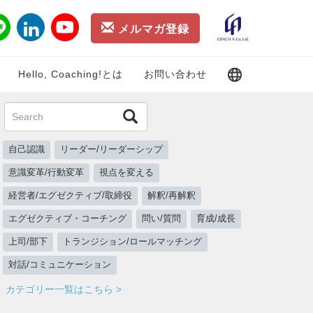
メルマガ登録
Hello, Coaching!とは
お問い合わせ
自己認識
リーダー/リーダーシップ
意識変革/行動変革
視点を変える
経営者/エグゼクティブ/取締役
解釈/再解釈
エグゼクティブ・コーチング
問い/質問
育成/成長
上司/部下
トランジション/ロールマッチング
対話/コミュニケーション
カテゴリー一覧はこちら >