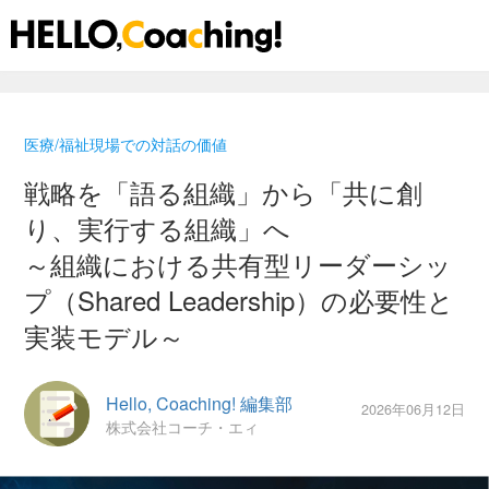
Skip
to
医療/福祉現場での対話の価値
the
content
戦略を「語る組織」から「共に創
り、実行する組織」へ
～組織における共有型リーダーシッ
プ（Shared Leadership）の必要性と
実装モデル～
Hello, Coaching! 編集部
2026年06月12日
株式会社コーチ・エィ