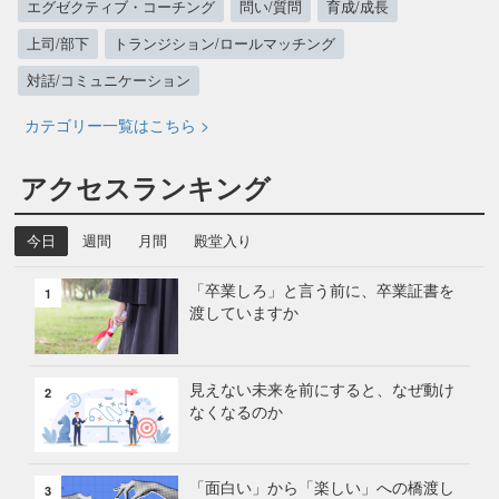
エグゼクティブ・コーチング
問い/質問
育成/成長
上司/部下
トランジション/ロールマッチング
対話/コミュニケーション
カテゴリー一覧はこちら >
アクセスランキング
今日
週間
月間
殿堂入り
「卒業しろ」と言う前に、卒業証書を
1
渡していますか
見えない未来を前にすると、なぜ動け
2
なくなるのか
「面白い」から「楽しい」への橋渡し
3