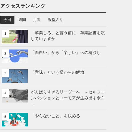
アクセスランキング
今日
週間
月間
殿堂入り
「卒業しろ」と言う前に、卒業証書を渡
1
していますか
「面白い」から「楽しい」への橋渡し
2
「意味」という檻からの解放
3
がんばりすぎるリーダーへ ～セルフコ
4
ンパッションとユーモアが生み出す余白
～
「やらないこと」を決める
5