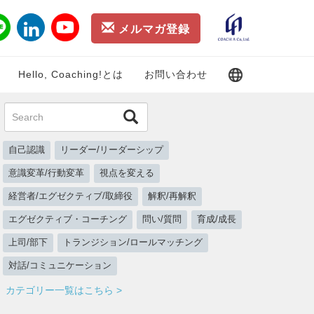
メルマガ登録
Hello, Coaching!とは
お問い合わせ
自己認識
リーダー/リーダーシップ
意識変革/行動変革
視点を変える
経営者/エグゼクティブ/取締役
解釈/再解釈
エグゼクティブ・コーチング
問い/質問
育成/成長
上司/部下
トランジション/ロールマッチング
対話/コミュニケーション
カテゴリー一覧はこちら >