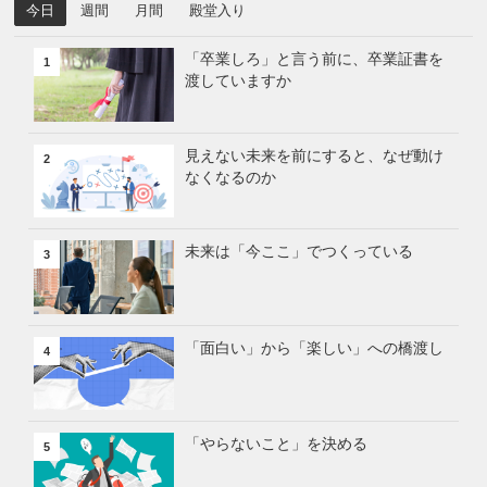
今日
週間
月間
殿堂入り
「卒業しろ」と言う前に、卒業証書を
1
渡していますか
見えない未来を前にすると、なぜ動け
2
なくなるのか
未来は「今ここ」でつくっている
3
「面白い」から「楽しい」への橋渡し
4
「やらないこと」を決める
5