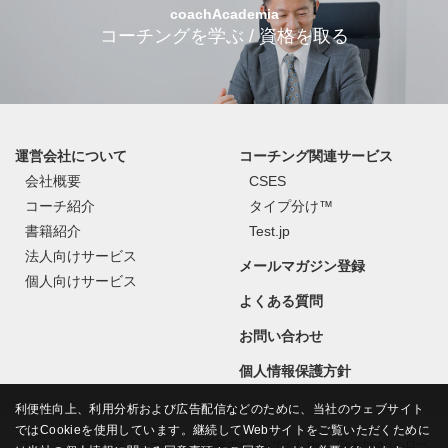
coachAcademia
コーチングを学ぶ / 資格を取る
運営会社について
コーチング関連サービス
会社概要
CSES
コーチ紹介
タイプ分け™
書籍紹介
Test.jp
法人向けサービス
メールマガジン登録
個人向けサービス
よくある質問
お問い合わせ
個人情報保護方針
利便性向上、利用分析および広告配信などのために、当社のウェブサイト
ではCookieを使用しています。継続してWebサイトをご覧いただくために
コーチ・エィの運営するコーチングの情報ポータルサイト Hello, Coaching（ハロー,