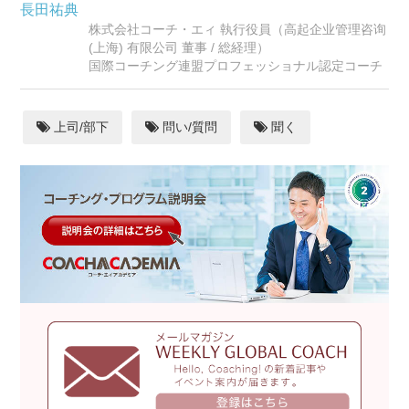
長田祐典
株式会社コーチ・エィ 執行役員（高起企业管理咨询
(上海) 有限公司 董事 / 総経理）
国際コーチング連盟プロフェッショナル認定コーチ
上司/部下
問い/質問
聞く