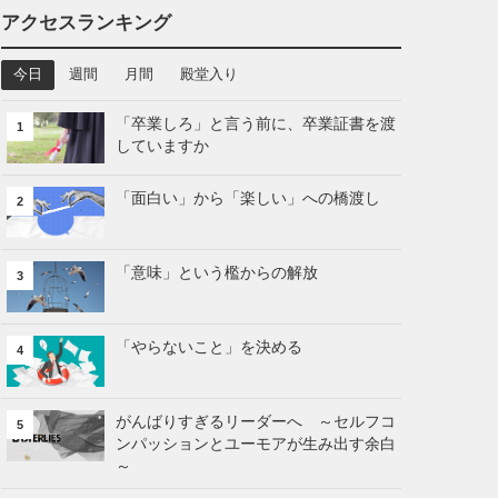
アクセスランキング
今日
週間
月間
殿堂入り
「卒業しろ」と言う前に、卒業証書を渡
1
していますか
「面白い」から「楽しい」への橋渡し
2
「意味」という檻からの解放
3
「やらないこと」を決める
4
がんばりすぎるリーダーへ ～セルフコ
5
ンパッションとユーモアが生み出す余白
～