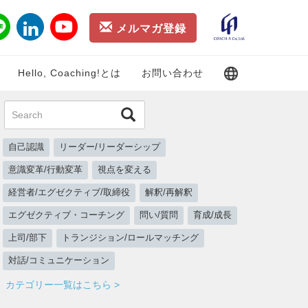
メルマガ登録
Hello, Coaching!とは
お問い合わせ
自己認識
リーダー/リーダーシップ
意識変革/行動変革
視点を変える
経営者/エグゼクティブ/取締役
解釈/再解釈
エグゼクティブ・コーチング
問い/質問
育成/成長
上司/部下
トランジション/ロールマッチング
対話/コミュニケーション
カテゴリー一覧はこちら >