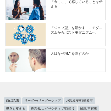
「今ここ」で感じていることを伝
える
「ジョブ型」を活かす ～モダニ
ズムからポストモダニズムへ
人はなぜ弱さを隠すのか
自己認識
リーダー/リーダーシップ
意識変革/行動変革
視点を変える
経営者/エグゼクティブ/取締役
解釈/再解釈