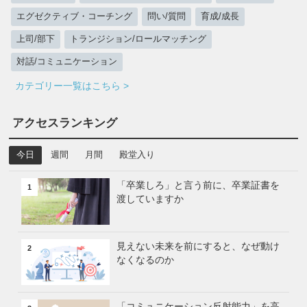
エグゼクティブ・コーチング
問い/質問
育成/成長
上司/部下
トランジション/ロールマッチング
対話/コミュニケーション
カテゴリー一覧はこちら >
アクセスランキング
今日
週間
月間
殿堂入り
「卒業しろ」と言う前に、卒業証書を
1
渡していますか
見えない未来を前にすると、なぜ動け
2
なくなるのか
「コミュニケーション反射能力」を高