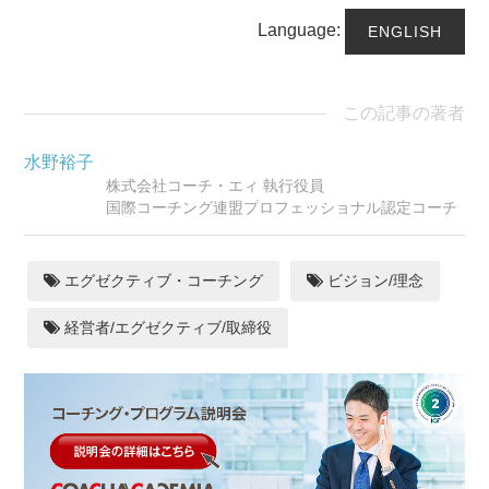
Language:
ENGLISH
この記事の著者
水野裕子
株式会社コーチ・エィ 執行役員
国際コーチング連盟プロフェッショナル認定コーチ
エグゼクティブ・コーチング
ビジョン/理念
経営者/エグゼクティブ/取締役