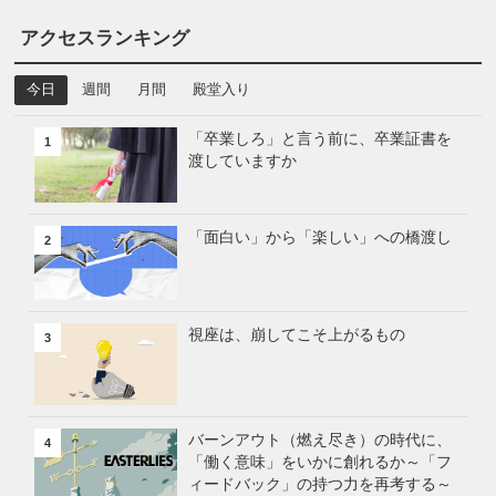
アクセスランキング
今日
週間
月間
殿堂入り
「卒業しろ」と言う前に、卒業証書を
1
渡していますか
「面白い」から「楽しい」への橋渡し
2
視座は、崩してこそ上がるもの
3
バーンアウト（燃え尽き）の時代に、
4
「働く意味」をいかに創れるか～「フ
ィードバック」の持つ力を再考する～