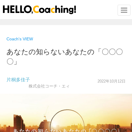
Togg
Coach's VIEW
あなたの知らないあなたの「〇〇〇
〇」
片桐多佳子
2022年10月12日
株式会社コーチ・エィ