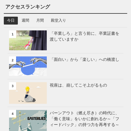
アクセスランキング
今日
週間
月間
殿堂入り
「卒業しろ」と言う前に、卒業証書を
1
渡していますか
「面白い」から「楽しい」への橋渡し
2
視座は、崩してこそ上がるもの
3
バーンアウト（燃え尽き）の時代に、
4
「働く意味」をいかに創れるか～「フ
ィードバック」の持つ力を再考する～