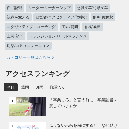
自己認識
リーダー/リーダーシップ
意識変革/行動変革
視点を変える
経営者/エグゼクティブ/取締役
解釈/再解釈
エグゼクティブ・コーチング
問い/質問
育成/成長
上司/部下
トランジション/ロールマッチング
対話/コミュニケーション
カテゴリー一覧はこちら >
アクセスランキング
今日
週間
月間
殿堂入り
「卒業しろ」と言う前に、卒業証書を
1
渡していますか
見えない未来を前にすると、なぜ動け
2