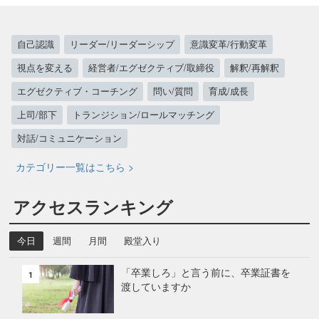
自己認識
リーダー/リーダーシップ
意識変革/行動変革
視点を変える
経営者/エグゼクティブ/取締役
解釈/再解釈
エグゼクティブ・コーチング
問い/質問
育成/成長
上司/部下
トランジション/ロールマッチング
対話/コミュニケーション
カテゴリー一覧はこちら >
アクセスランキング
今日
週間
月間
殿堂入り
「卒業しろ」と言う前に、卒業証書を
1
渡していますか