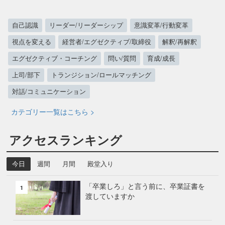
ー
ド
自己認識
リーダー/リーダーシップ
意識変革/行動変革
バ
視点を変える
経営者/エグゼクティブ/取締役
解釈/再解釈
ッ
ク
エグゼクティブ・コーチング
問い/質問
育成/成長
を
上司/部下
トランジション/ロールマッチング
活
対話/コミュニケーション
か
す
カテゴリー一覧はこちら >
リ
ー
アクセスランキング
ダ
ー
今日
週間
月間
殿堂入り
「卒業しろ」と言う前に、卒業証書を
1
渡していますか