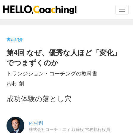
Toggl
Skip
to
書籍紹介
the
content
第4回 なぜ、優秀な人ほど「変化」
でつまずくのか
トランジション・コーチングの教科書
内村 創
成功体験の落とし穴
内村創
株式会社コーチ・エィ 取締役 常務執行役員