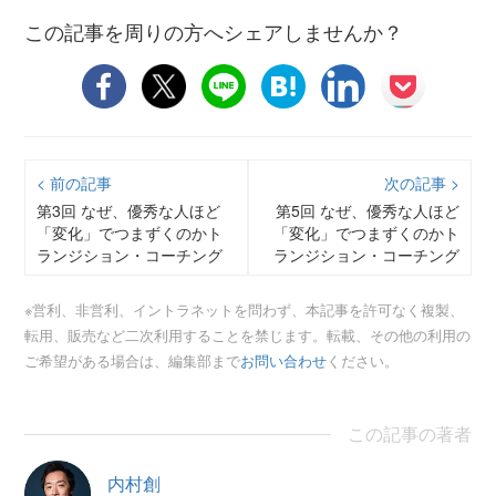
この記事を周りの方へシェアしませんか？
< 前の記事
次の記事 >
第3回 なぜ、優秀な人ほど
第5回 なぜ、優秀な人ほど
「変化」でつまずくのかト
「変化」でつまずくのかト
ランジション・コーチング
ランジション・コーチング
の教科書 内村 創トランジシ
の教科書 内村 創伴走者（コ
ョンの難易度も高まってい
ーチ）の存在
※営利、非営利、イントラネットを問わず、本記事を許可なく複製、
る
転用、販売など二次利用することを禁じます。転載、その他の利用の
ご希望がある場合は、編集部まで
お問い合わせ
ください。
この記事の著者
内村創