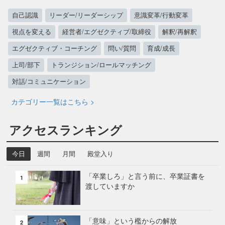
自己認識
リーダー/リーダーシップ
意識変革/行動変革
視点を変える
経営者/エグゼクティブ/取締役
解釈/再解釈
エグゼクティブ・コーチング
問い/質問
育成/成長
上司/部下
トランジション/ロールマッチング
対話/コミュニケーション
カテゴリー一覧はこちら >
アクセスランキング
今日
週間
月間
殿堂入り
「卒業しろ」と言う前に、卒業証書を
1
渡していますか
「意味」という檻からの解放
2